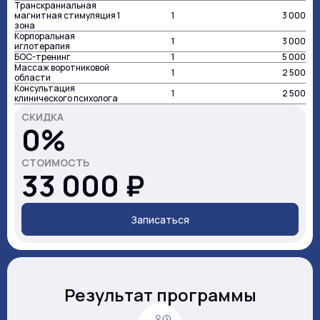
Транскраниальная
магнитная стимуляция 1
1
3 000
зона
Корпоральная
1
3 000
иглотерапия
БОС-тренинг
1
5 000
Массаж воротниковой
1
2 500
области
Консультация
1
2 500
клинического психолога
СКИДКА
0%
СТОИМОСТЬ
33 000 ₽
Записаться
Наименование
Кол-во
Стоимость
Результат программы
Прием (осмотр,
консультация) врача-
1
10 000
невролога первичный